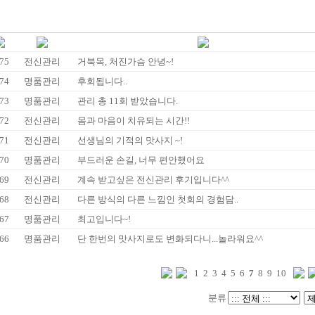
75
전신관리
거북목, 처진가슴 안녕~!
74
명품관리
후회됩니다..
73
명품관리
관리 총 11회 받았습니다.
72
전신관리
몸과 마음이 치유되는 시간!!
71
전신관리
선생님의 기적의 맛사지 ~!
70
명품관리
부드러운 손길, 너무 편안했어요
69
전신관리
계속 받고싶은 전신관리 후기입니다^^
68
전신관리
다른 방식의 다른 느낌인 첫회의 경험담..
67
명품관리
최고입니다~!
66
명품관리
단 한번의 맛사지로도 변화되다니...놀라워요^^
1
2
3
4
5
6
7
8
9
10
분류